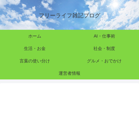
フリーライフ雑記ブログ
ホーム
AI・仕事術
生活・お金
社会・制度
言葉の使い分け
グルメ・おでかけ
運営者情報