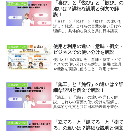
や歴史に関する知識を深めましょう。
「喜び」と「悦び」と「歓び」の
言葉の使い分け
違いは？詳細な説明と例文で解
説！
「喜び」と「悦び」と「歓び」の違いを
詳しく解説。これらの言葉の使い分けを
理解し、具体的な例文と共に日本語表現
を豊かにしましょう。適切な使用法とニ
ュアンスの違いを学び、正確なコミュニ
ケーションを目指します。
使用と利用の違い｜意味・例文・
言葉の使い分け
ビジネスでの使い分けを解説
使用と利用の違いを、意味・例文・ビジ
ネスでの使い分けから解説。使用は道具
や機器を実際に使うこと、利用はサービ
スや機能を目的のために役立てることで
す。アプリ・施設・情報・サービスで迷
いやすい表現も整理します。
「施工」と「施行」の違いは？詳
言葉の使い分け
細な説明と例文で解説！
「施工」と「施行」の違いを詳しく解
説。これらの言葉の使い分けを理解し、
具体的な例文と共に日本語表現を豊かに
しましょう。適切な使用法とニュアンス
の違いを学び、正確なコミュニケーショ
ンを目指します。
「立てる」と「建てる」と「樹て
言葉の使い分け
る」の違いは？詳細な説明と例文