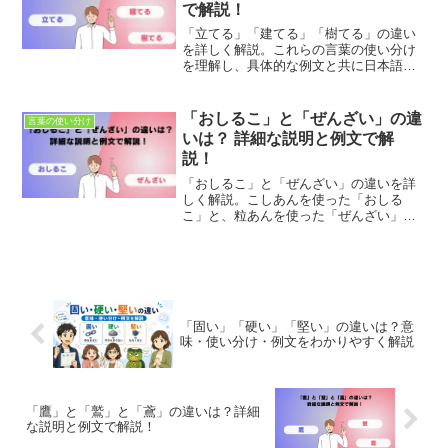
で解説！
「立てる」「建てる」「樹てる」の違い
を詳しく解説。これらの言葉の使い分け
を理解し、具体的な例文と共に日本語表
現を豊かにしましょう。適切な使用法と
ニュアンスの違いを学び、正確なコミュ
ニケーションを目指します。
「おしるこ」と「ぜんざい」の違
言葉の使い分け
いは？ 詳細な説明と例文で解
説！
「おしるこ」と「ぜんざい」の違いを詳
しく解説。こしあんを使った「おしる
こ」と、粒あんを使った「ぜんざい」の
使い分けを学び、冬の甘味をより深く楽
しみましょう。具体的な例文を通じて、
これらの言葉の違いを理解し、季節の風
物詩を堪能しましょう。
「固い」「硬い」「堅い」の違いは？意
味・使い分け・例文をわかりやすく解説
「鷹」と「鷲」と「鳶」の違いは？詳細
な説明と例文で解説！