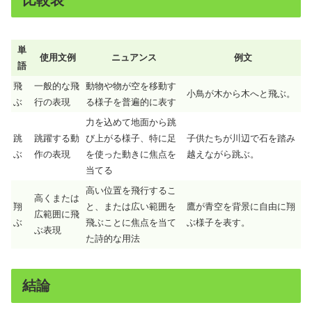
比較表
単
使用文例
ニュアンス
例文
語
飛
一般的な飛
動物や物が空を移動す
小鳥が木から木へと飛ぶ。
ぶ
行の表現
る様子を普遍的に表す
力を込めて地面から跳
跳
跳躍する動
び上がる様子、特に足
子供たちが川辺で石を踏み
ぶ
作の表現
を使った動きに焦点を
越えながら跳ぶ。
当てる
高い位置を飛行するこ
高くまたは
翔
と、または広い範囲を
鷹が青空を背景に自由に翔
広範囲に飛
ぶ
飛ぶことに焦点を当て
ぶ様子を表す。
ぶ表現
た詩的な用法
結論