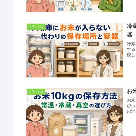
冷
生活・お金
器
冷蔵
する
較し
お
生活・お金
お米
びつ
の消