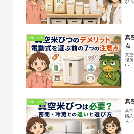
びつ
真
生活・お金
点
真空
場所
い、
真
生活・お金
真空
購入
人・