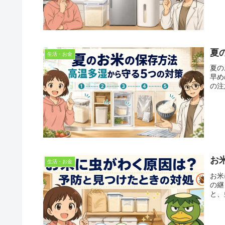
夏
生活・お金
夏の
早め
の注
お
生活・お金
お米
の継
と、