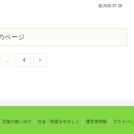
2026.07.28
のページ
次
…
4
へ
言葉の使い分け
社会・制度をやさしく
運営者情報
プライバシ