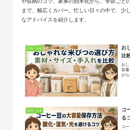
や収納のコツ、家事の効率化から、季節ごと
まで、幅広くカバー。忙しい日々の中で、少
なアドバイスを紹介します。
お
生活・お金
比
おし
容量
がら
コ
生活・お金
る
コー