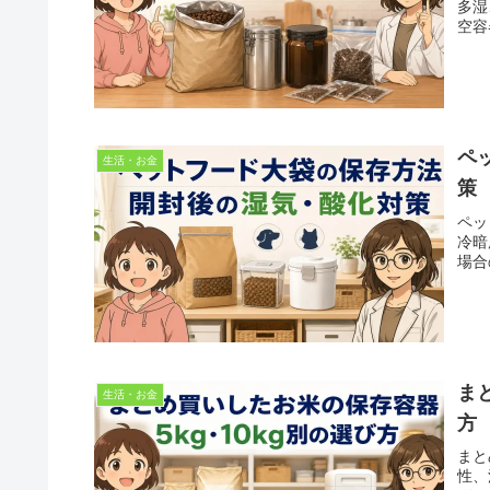
多湿
空容
ペ
生活・お金
策
ペッ
冷暗
場合
ま
生活・お金
方
まと
性、