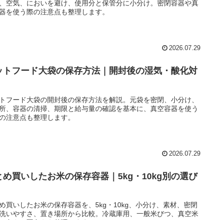
、空気、においを避け、使用分と保管分に小分け。密閉容器や真
器を使う際の注意点も整理します。
2026.07.29
ットフード大袋の保存方法｜開封後の湿気・酸化対
トフード大袋の開封後の保存方法を解説。元袋を密閉、小分け、
所、容器の清掃、期限と給与量の確認を基本に、真空容器を使う
の注意点も整理します。
2026.07.29
とめ買いしたお米の保存容器｜5kg・10kg別の選び
め買いしたお米の保存容器を、5kg・10kg、小分け、素材、密閉
洗いやすさ、置き場所から比較。冷蔵庫用、一般米びつ、真空米