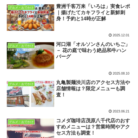
豊洲千客万来「いろは」実食レポ
グルメ・おでかけ
｜揚げたてカキフライと新鮮刺
身！予約と14時が正解
2025.12.01
河口湖「オルソンさんのいちご」
グルメ・おでかけ
－ 花の庭で味わう絶品和牛ハン
バーグ
2025.08.10
丸亀製麺渋川店のアクセス方法や
グルメ・おでかけ
店舗情報は？限定メニューも調
査！
2023.06.21
コメダ珈琲店茂原八千代店のおす
グルメ・おでかけ
すめメニューは？営業時間やアク
セス方法も調査！