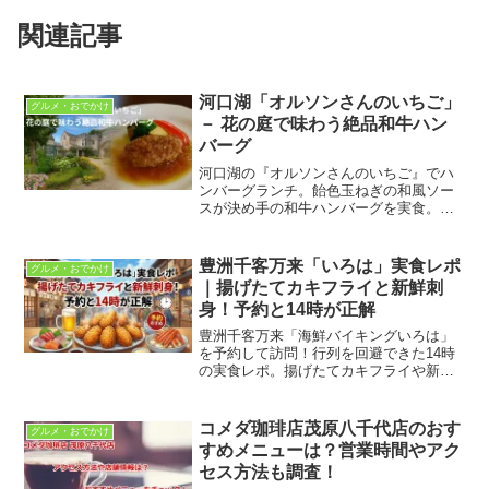
関連記事
河口湖「オルソンさんのいちご」
グルメ・おでかけ
－ 花の庭で味わう絶品和牛ハン
バーグ
河口湖の『オルソンさんのいちご』でハ
ンバーグランチ。飴色玉ねぎの和風ソー
スが決め手の和牛ハンバーグを実食。花
の庭の雰囲気やサラダ・付け合わせ、待
ち時間の目安、ショップ＆猫のフォトス
ポット、アクセスも写真付きで紹介。
豊洲千客万来「いろは」実食レポ
グルメ・おでかけ
｜揚げたてカキフライと新鮮刺
身！予約と14時が正解
豊洲千客万来「海鮮バイキングいろは」
を予約して訪問！行列を回避できた14時
の実食レポ。揚げたてカキフライや新鮮
な刺身の感想、2025年の最新口コミ分析
（大トロは別料金等の注意点含む）まで
詳しく解説します。
コメダ珈琲店茂原八千代店のおす
グルメ・おでかけ
すめメニューは？営業時間やアク
セス方法も調査！