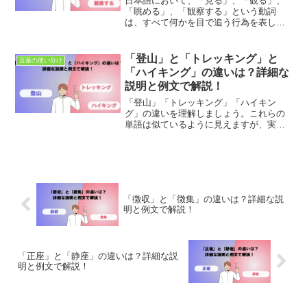
日本語において、「見る」、「観る」、
「眺める」、「観察する」という動詞
は、すべて何かを目で追う行為を表しま
すが、それぞれ異なるニュアンスや使用
される文脈があります。これらの動詞を
適切に使い分けることで、より精密な表
「登山」と「トレッキング」と
言葉の使い分け
現が可能になり、意図したメ...
「ハイキング」の違いは？詳細な
説明と例文で解説！
「登山」「トレッキング」「ハイキン
グ」の違いを理解しましょう。これらの
単語は似ているように見えますが、実は
それぞれ異なるアウトドア活動を指しま
す。この説明では、それぞれの活動の特
徴、適切な使用文脈、そして活動に最適
な環境を詳しく解説します。アウトドア
活動を始める前に、正しい用語を理解し
て、適切な準備を行いましょう。
「徴収」と「徴集」の違いは？詳細な説
明と例文で解説！
「正座」と「静座」の違いは？詳細な説
明と例文で解説！