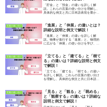
「貯金」と「預金」の違いを詳しく解
説。これらの言葉の使い分けを理解し、
具体的な例文と共に日本語表現を豊かに
しましょう。適切な使用法とニュアンス
の違いを学び、正確なコミュニケーショ
ンを目指します。
「進展」と「伸展」の違いとは？
言葉の使い分け
詳細な説明と例文で解説！
「進展」と「伸展」の違いを詳しく解
説。物事が進行する「進展」と、物理的
に広がる「伸展」の使い分けを学び、適
切な表現で文章の質を向上させましょ
う。例文を通じて理解しやすく説明して
います。
「立てる」と「建てる」と「樹て
言葉の使い分け
る」の違いは？詳細な説明と例文
で解説！
「立てる」「建てる」「樹てる」の違い
を詳しく解説。これらの言葉の使い分け
を理解し、具体的な例文と共に日本語表
現を豊かにしましょう。適切な使用法と
ニュアンスの違いを学び、正確なコミュ
ニケーションを目指します。
「見る」と「観る」と「眺める」
言葉の使い分け
と「観察する」の違いは？詳細な
説明と例文で解説！