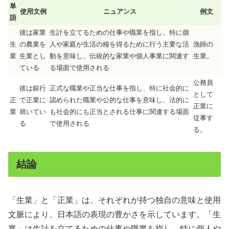
単
使用文例
ニュアンス
例文
語
彼は家業
生計を立てるための仕事や職業を指し、特に個
生
の農業を
人や家庭が生活の糧を得るために行う主要な活
漁師の
業
生業とし
動を意味し、伝統的な家業や個人事業に関連す
生業。
ている
る場面で使用される
公務員
彼は銀行
正式な職業や正当な仕事を指し、特に社会的に
として
正
で正業に
認められた職業や公的な仕事を意味し、法的に
正業に
業
就いてい
も社会的にも正当とされる仕事に関連する場面
従事す
る
で使用される
る。
結論
「生業」と「正業」は、それぞれが持つ独自の意味と使用
文脈により、日本語の表現の豊かさを示しています。「生
業」は生計を立てるための仕事や職業を指し、特に個人や