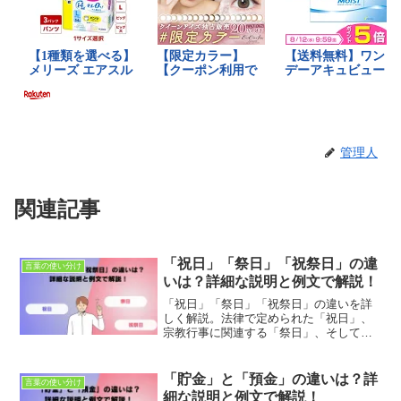
管理人
関連記事
「祝日」「祭日」「祝祭日」の違
言葉の使い分け
いは？詳細な説明と例文で解説！
「祝日」「祭日」「祝祭日」の違いを詳
しく解説。法律で定められた「祝日」、
宗教行事に関連する「祭日」、そしてこ
れらを包括する「祝祭日」の違いを理解
し、適切に使い分けましょう。具体的な
例文で文化や習慣に対する理解を深めま
「貯金」と「預金」の違いは？詳
言葉の使い分け
しょう。
細な説明と例文で解説！