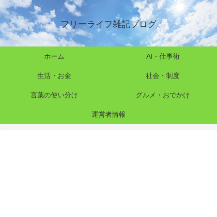
フリーライフ雑記ブログ
ホーム
AI・仕事術
生活・お金
社会・制度
言葉の使い分け
グルメ・おでかけ
運営者情報