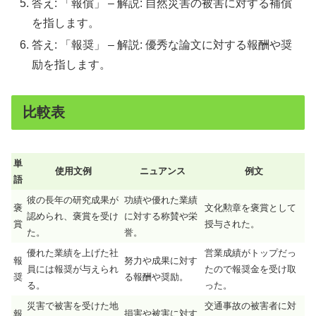
答え: 「報償」 – 解説: 自然災害の被害に対する補償
を指します。
答え: 「報奨」 – 解説: 優秀な論文に対する報酬や奨
励を指します。
比較表
単
使用文例
ニュアンス
例文
語
彼の長年の研究成果が
功績や優れた業績
褒
文化勲章を褒賞として
認められ、褒賞を受け
に対する称賛や栄
賞
授与された。
た。
誉。
優れた業績を上げた社
営業成績がトップだっ
報
努力や成果に対す
員には報奨が与えられ
たので報奨金を受け取
奨
る報酬や奨励。
る。
った。
災害で被害を受けた地
交通事故の被害者に対
報
損害や被害に対す