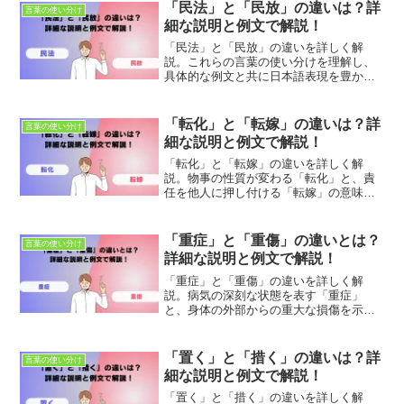
「民法」と「民放」の違いは？詳
言葉の使い分け
細な説明と例文で解説！
「民法」と「民放」の違いを詳しく解
説。これらの言葉の使い分けを理解し、
具体的な例文と共に日本語表現を豊かに
しましょう。適切な使用法とニュアンス
の違いを学び、正確なコミュニケーショ
ンを目指します。
「転化」と「転嫁」の違いは？詳
言葉の使い分け
細な説明と例文で解説！
「転化」と「転嫁」の違いを詳しく解
説。物事の性質が変わる「転化」と、責
任を他人に押し付ける「転嫁」の意味と
使い方を理解し、適切に使い分けましょ
う。具体的な例文で、言葉の違いを明確
にし、コミュニケーション力を向上させ
「重症」と「重傷」の違いとは？
言葉の使い分け
ましょう。
詳細な説明と例文で解説！
「重症」と「重傷」の違いを詳しく解
説。病気の深刻な状態を表す「重症」
と、身体の外部からの重大な損傷を示す
「重傷」の違いを理解し、正しい使い分
け方を学びましょう。具体的な例文で日
本語表現力を向上させます。
「置く」と「措く」の違いは？詳
言葉の使い分け
細な説明と例文で解説！
「置く」と「措く」の違いを詳しく解