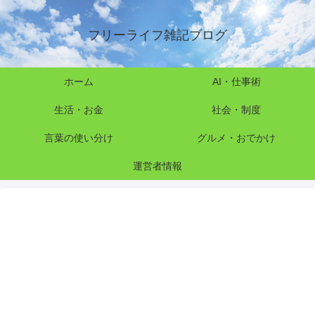
フリーライフ雑記ブログ
ホーム
AI・仕事術
生活・お金
社会・制度
言葉の使い分け
グルメ・おでかけ
運営者情報