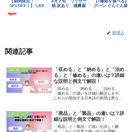
管理人
関連記事
「収める」と「納める」と「治め
言葉の使い分け
る」と「修める」の違いは？詳細
な説明と例文で解説！
「収める」、「納める」、「治める」、
「修める」の違いを詳細に解説します。
これらの類似する日本語の表現は異なる
文脈やニュアンスで使用されます。この
記事では、各単語の正しい使用例と文脈
を通じて、言葉の使い分け方を明確に説
「商品」と「製品」の違いは？詳
言葉の使い分け
明し、日本語の表現力を深めるための知
細な説明と例文で解説！
識を提供します。
「商品」と「製品」の違いを詳しく解
説。これらの言葉の使い分けを理解し、