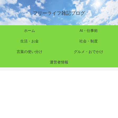
フリーライフ雑記ブログ
ホーム
AI・仕事術
生活・お金
社会・制度
言葉の使い分け
グルメ・おでかけ
運営者情報