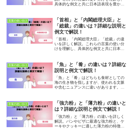
具体的な例文と共に日本語表現を豊かに
しましょう。適切な使用法とニュアンス
の違いを学び、正確なコミュニケーショ
ンを目指します。
「首相」と「内閣総理大臣」と
言葉の使い分け
「総裁」の違いは？詳細な説明と
例文で解説！
「首相」「内閣総理大臣」「総裁」の違
いを詳しく解説。これらの言葉の使い分
けを理解し、具体的な例文と共に日本語
表現を豊かにしましょう。適切な使用法
とニュアンスの違いを学び、正確なコミ
ュニケーションを目指します。
「魚」と「肴」の違いは？詳細な
言葉の使い分け
説明と例文で解説！
「魚」と「肴」はどちらも食材としての
海の生き物を指しますが、使われる文脈
や含むニュアンスに違いがあります。こ
れらの違いを理解することで、食文化や
日本語の表現の豊かさを深く知ることが
できます。本記事では、「魚」と「肴」
「強力粉」と「薄力粉」の違いと
言葉の使い分け
のそれぞれの解説、適切な...
は？詳細な説明と例文で解説！
「強力粉」と「薄力粉」の違いを詳しく
解説。パンやピザに最適な強力粉と、ケ
ーキやクッキーに適した薄力粉の特徴と
使い分け方を学び、料理の仕上がりをよ