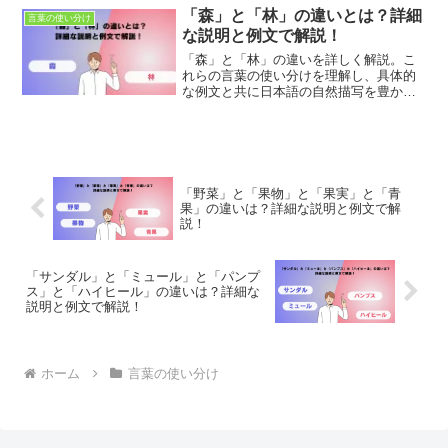
使用方法と具体的な使用例を提供し、日
「森」と「林」の違いとは？詳細
言葉の使い分け
本語の表現力を向上させるお手伝いをし
な説明と例文で解説！
ます。
「森」と「林」の違いを詳しく解説。こ
れらの言葉の使い分けを理解し、具体的
な例文と共に日本語の自然描写を豊かに
しましょう。適切な使用法とニュアンス
の違いを学び、正確で豊かなコミュニケ
ーションを目指します。
「野菜」と「果物」と「果実」と「青
果」の違いは？詳細な説明と例文で解
説！
「サンダル」と「ミュール」と「パンプ
ス」と「ハイヒール」の違いは？詳細な
説明と例文で解説！
ホーム
言葉の使い分け