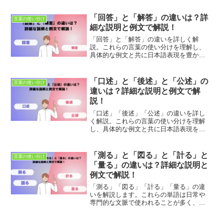
の違いを学び、正確なコミュニケーショ
ンを目指します。
「回答」と「解答」の違いは？詳
言葉の使い分け
細な説明と例文で解説！
「回答」と「解答」の違いを詳しく解
説。これらの言葉の使い分けを理解し、
具体的な例文と共に日本語表現を豊かに
しましょう。適切な使用法とニュアンス
の違いを学び、正確なコミュニケーショ
ンを目指します。
「口述」と「後述」と「公述」の
言葉の使い分け
違いは？詳細な説明と例文で解
説！
「口述」「後述」「公述」の違いを詳し
く解説。これらの言葉の使い分けを理解
し、具体的な例文と共に日本語表現を豊
かにしましょう。適切な使用法とニュア
ンスの違いを学び、正確なコミュニケー
ションを目指します。
「測る」と「図る」と「計る」と
言葉の使い分け
「量る」の違いは？詳細な説明と
例文で解説！
「測る」「図る」「計る」「量る」の違
いを解説します。これらの単語は日常や
専門的な文脈で使われることが多く、そ
れぞれに特有のニュアンスがあります。
このガイドでは、これらの単語の正しい