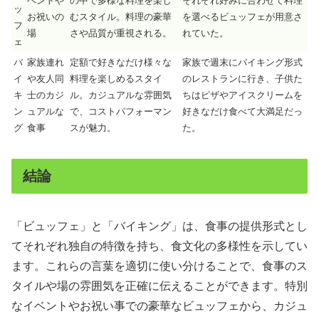
ベントや
の中で多様な料理を楽し
それぞれ好みに合わせて料理
ッ
お祝いの
むスタイル。料理の豪華
を選べるビュッフェが用意さ
フ
場
さや品質が重視される。
れていた。
ェ
バ
家族連れ
定額で好きなだけ様々な
家族で週末にバイキング形式
イ
や友人同
料理を楽しめるスタイ
のレストランに行き、子供た
キ
士のカジ
ル。カジュアルな雰囲気
ちはピザやアイスクリームを
ン
ュアルな
で、コストパフォーマン
好きなだけ食べて大満足だっ
グ
食事
スが魅力。
た。
結論
「ビュッフェ」と「バイキング」は、食事の提供形式とし
てそれぞれ独自の特徴を持ち、食文化の多様性を示してい
ます。これらの言葉を適切に使い分けることで、食事のス
タイルや場の雰囲気を正確に伝えることができます。特別
なイベントやお祝い事での豪華なビュッフェから、カジュ