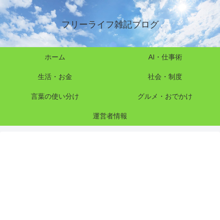
フリーライフ雑記ブログ
ホーム
AI・仕事術
生活・お金
社会・制度
言葉の使い分け
グルメ・おでかけ
運営者情報