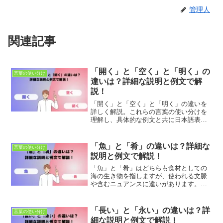
管理人
関連記事
「開く」と「空く」と「明く」の
言葉の使い分け
違いは？詳細な説明と例文で解
説！
「開く」と「空く」と「明く」の違いを
詳しく解説。これらの言葉の使い分けを
理解し、具体的な例文と共に日本語表現
を豊かにしましょう。適切な使用法とニ
ュアンスの違いを学び、正確なコミュニ
ケーションを目指します。
「魚」と「肴」の違いは？詳細な
言葉の使い分け
説明と例文で解説！
「魚」と「肴」はどちらも食材としての
海の生き物を指しますが、使われる文脈
や含むニュアンスに違いがあります。こ
れらの違いを理解することで、食文化や
日本語の表現の豊かさを深く知ることが
できます。本記事では、「魚」と「肴」
「長い」と「永い」の違いは？詳
言葉の使い分け
のそれぞれの解説、適切な...
細な説明と例文で解説！