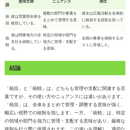
使用文例
ニュアンス
例文
語
複数の部門や要素を
彼女は広報活動を全体的
統
彼は営業部全体を
まとめて管理する意
に統括する役割を担って
括
統括している。
味。
いる。
彼は関東地方の全
特定の領域や部門を
統
全国の事業を統轄するポ
支社を統轄してい
強力に管理・支配す
轄
ストに昇進した。
る。
る意味。
結論
「統括」と「統轄」は、どちらも管理や支配に関連する言
葉ですが、その使い方やニュアンスには違いがあります。
「統括」は、全体をまとめて管理・調整する意味が強く、
幅広い視野での統制を指します。一方、「統轄」は、特定
の領域や部門を強力に管理・支配する意味があり、厳格な
統制を行う際に使用されます。この違いを理解し、適切な