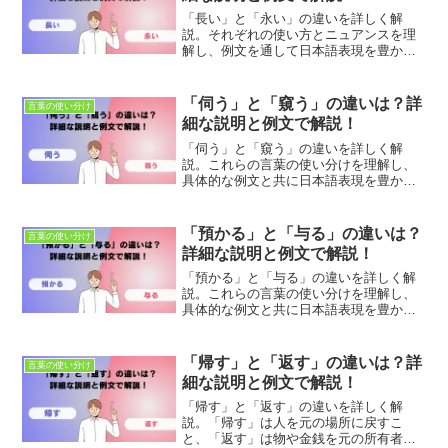
「長い」と「永い」の違いを詳しく解
説。それぞれの使い方とニュアンスを理
解し、例文を通して日本語表現を豊かに
しましょう。適切な言葉の使い分けを学
び、より感情的で正確なコミュニケーシ
ョンを目指します。
「伺う」と「窺う」の違いは？詳
言葉の使い分け
細な説明と例文で解説！
「伺う」と「窺う」の違いを詳しく解
説。これらの言葉の使い分けを理解し、
具体的な例文と共に日本語表現を豊かに
しましょう。適切な使用法とニュアンス
の違いを学び、正確なコミュニケーショ
ンを目指します。
「預かる」と「与る」の違いは？
言葉の使い分け
詳細な説明と例文で解説！
「預かる」と「与る」の違いを詳しく解
説。これらの言葉の使い分けを理解し、
具体的な例文と共に日本語表現を豊かに
しましょう。適切な使用法とニュアンス
の違いを学び、正確なコミュニケーショ
ンを目指します。
「帰す」と「返す」の違いは？詳
言葉の使い分け
細な説明と例文で解説！
「帰す」と「返す」の違いを詳しく解
説。「帰す」は人を元の場所に戻すこ
と、「返す」は物や金銭を元の所有者に