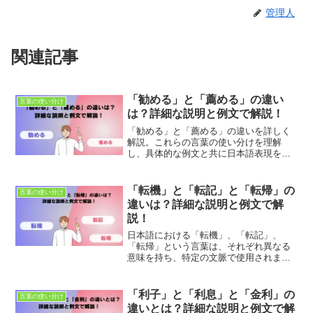
管理人
関連記事
「勧める」と「薦める」の違い
言葉の使い分け
は？詳細な説明と例文で解説！
「勧める」と「薦める」の違いを詳しく
解説。これらの言葉の使い分けを理解
し、具体的な例文と共に日本語表現を豊
かにしましょう。適切な使用法とニュア
ンスの違いを学び、正確なコミュニケー
ションを目指します。
「転機」と「転記」と「転帰」の
言葉の使い分け
違いは？詳細な説明と例文で解
説！
日本語における「転機」、「転記」、
「転帰」という言葉は、それぞれ異なる
意味を持ち、特定の文脈で使用されま
す。これらの言葉を正確に理解し、適切
に使い分けることで、コミュニケーショ
ンの質を高めることができます。本記事
「利子」と「利息」と「金利」の
言葉の使い分け
では、これらの言葉が持つ意味...
違いとは？詳細な説明と例文で解