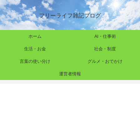
フリーライフ雑記ブログ
ホーム
AI・仕事術
生活・お金
社会・制度
言葉の使い分け
グルメ・おでかけ
運営者情報