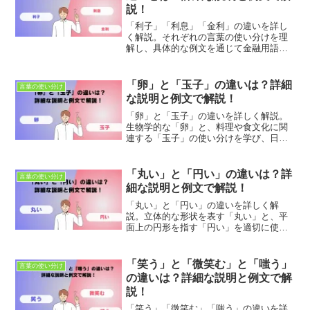
説！
「利子」「利息」「金利」の違いを詳し
く解説。それぞれの言葉の使い分けを理
解し、具体的な例文を通じて金融用語の
正確な使い方を学びましょう。適切な使
用法とニュアンスの違いを理解して、正
確なコミュニケーションを目指します。
「卵」と「玉子」の違いは？詳細
言葉の使い分け
な説明と例文で解説！
「卵」と「玉子」の違いを詳しく解説。
生物学的な「卵」と、料理や食文化に関
連する「玉子」の使い分けを学び、日常
会話や文章での表現を豊かにするための
ガイドです。具体的な例文で違いを確認
し、正確な表現力を身につけましょう。
「丸い」と「円い」の違いは？詳
言葉の使い分け
細な説明と例文で解説！
「丸い」と「円い」の違いを詳しく解
説。立体的な形状を表す「丸い」と、平
面上の円形を指す「円い」を適切に使い
分け、形の特徴を正確に表現する方法を
学びます。具体的な例文を通じて、これ
らの言葉の違いを理解し、日常生活での
「笑う」と「微笑む」と「嗤う」
言葉の使い分け
表現力を向上させましょう。
の違いは？詳細な説明と例文で解
説！
「笑う」「微笑む」「嗤う」の違いを詳