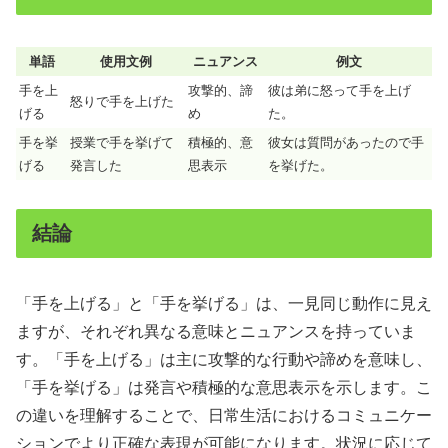
単語
使用文例
ニュアンス
例文
手を上
攻撃的、諦
彼は弟に怒って手を上げ
怒りで手を上げた
げる
め
た。
手を挙
授業で手を挙げて
積極的、意
彼女は質問があったので手
げる
発言した
思表示
を挙げた。
結論
「手を上げる」と「手を挙げる」は、一見同じ動作に見え
ますが、それぞれ異なる意味とニュアンスを持っていま
す。「手を上げる」は主に攻撃的な行動や諦めを意味し、
「手を挙げる」は発言や積極的な意思表示を示します。こ
の違いを理解することで、日常生活におけるコミュニケー
ションでより正確な表現が可能になります。状況に応じて