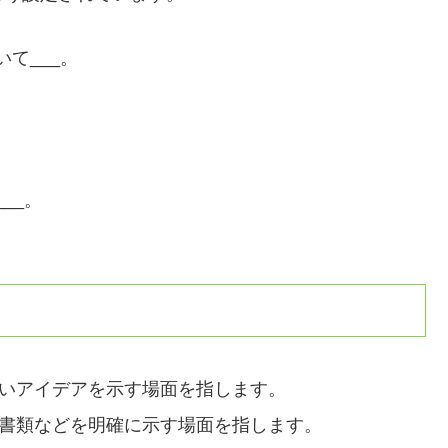
て___。
。
__。
や新しいアイデアを示す場面を指します。
証拠、書類などを明確に示す場面を指します。