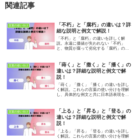
関連記事
「不朽」と「腐朽」の違いは？詳
言葉の使い分け
細な説明と例文で解説！
「不朽」と「腐朽」の違いを詳しく解
説。永遠に価値が失われない「不朽」
と、物質が腐って劣化する「腐朽」の意
味と使い方を理解し、適切に使い分けま
しょう。具体的な例文で表現力を向上さ
せる方法を学びましょう。
「蒔く」と「撒く」と「播く」の
言葉の使い分け
違いは？詳細な説明と例文で解
説！
「蒔く」「撒く」「播く」の違いを詳し
く解説。これらの言葉の使い分けを理解
し、具体的な例文と共に日本語表現を豊
かにしましょう。適切な使用法とニュア
ンスの違いを学び、正確なコミュニケー
ションを目指します。
「上る」と「昇る」と「登る」の
言葉の使い分け
違いは？詳細な説明と例文で解
説！
「上る」「昇る」「登る」の違いを詳し
く解説。これらの言葉の使い分けを理解