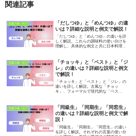
関連記事
「だしつゆ」と「めんつゆ」の違
言葉の使い分け
いは？詳細な説明と例文で解説！
「だしつゆ」と「めんつゆ」の違いを詳
しく解説。これらの調味料の使い分けを
理解し、具体的な例文と共に日本料理を
豊かにしましょう。適切な使用法とニュ
アンスの違いを学び、正確な調味料の選
び方を目指します。
「チョッキ」と「ベスト」と「ジ
言葉の使い分け
レ」の違いは？詳細な説明と例文
で解説！
「チョッキ」と「ベスト」と「ジレ」の
違いを詳しく解説。古風な「チョッ
キ」、フォーマルで現代的な「ベス
ト」、そしてエレガントな「ジレ」の使
い分けを学び、ファッションやシーンに
合わせて適切な表現を選びましょう。具
「同級生」「同期生」「同窓生」
言葉の使い分け
体的な例文と共に、これらの言葉の違い
の違いは？詳細な説明と例文で解
を理解し、スタイリッシュなコミュニケ
説！
ーションを目指しましょう。
「同級生」「同期生」「同窓生」の違い
を詳しく解説。それぞれの言葉の使い分