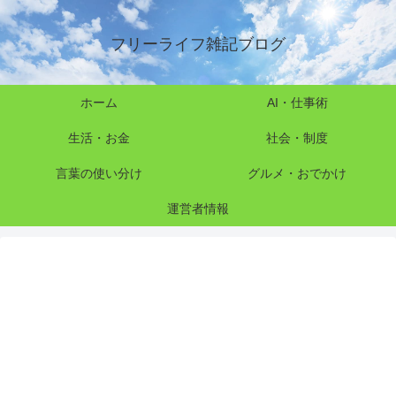
フリーライフ雑記ブログ
ホーム
AI・仕事術
生活・お金
社会・制度
言葉の使い分け
グルメ・おでかけ
運営者情報