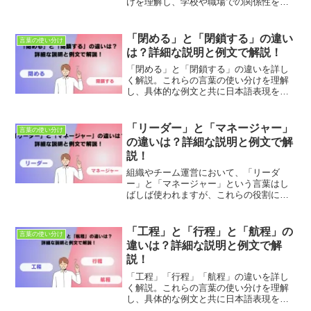
けを理解し、学校や職場での関係性を正
確に表現します。具体的な例文と共に、
これらの言葉を適切に使い分ける方法を
学びましょう。
「閉める」と「閉鎖する」の違い
言葉の使い分け
は？詳細な説明と例文で解説！
「閉める」と「閉鎖する」の違いを詳し
く解説。これらの言葉の使い分けを理解
し、具体的な例文と共に日本語表現を豊
かにしましょう。適切な使用法とニュア
ンスの違いを学び、正確なコミュニケー
ションを目指します。
「リーダー」と「マネージャー」
言葉の使い分け
の違いは？詳細な説明と例文で解
説！
組織やチーム運営において、「リーダ
ー」と「マネージャー」という言葉はし
ばしば使われますが、これらの役割には
重要な違いがあります。両者は組織内で
人々を動かし、目標達成を目指すという
共通の目的を持ちながら、アプローチや
「工程」と「行程」と「航程」の
言葉の使い分け
焦点において異なります。適...
違いは？詳細な説明と例文で解
説！
「工程」「行程」「航程」の違いを詳し
く解説。これらの言葉の使い分けを理解
し、具体的な例文と共に日本語表現を豊
かにしましょう。適切な使用法とニュア