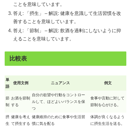
ことを意味しています。
答え: 「摂生」 – 解説: 健康を意識して生活習慣を改
善することを意味しています。
答え: 「節制」 – 解説: 飲酒を過剰にしないように抑
えることを意味しています。
比較表
単
使用文例
ニュアンス
例文
語
自分の欲望や行動をコントロー
節
お酒を節制
食事や言動に対して
ルして、ほどよいバランスを保
制
する
節制を心がける。
つ
摂
健康を考え
健康維持のために食事や生活習
体調が良くなるよう
生
て摂生する
慣に気を配る
に摂生生活を送る。