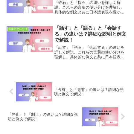
「砕石」と「採石」の違いを詳しく解
説。これらの言葉の使い分けを理解し、
具体的な例文と共に日本語表現を豊かに
しましょう。適切な使用法とニュアンス
の違いを学び、正確なコミュニケーショ
ンを目指します。
「話す」と「語る」と「会話す
言葉の使い分け
る」の違いは？詳細な説明と例文
で解説！
「話す」「語る」「会話する」の違いを
詳しく解説。これらの言葉の使い分けを
理解し、具体的な例文と共に日本語表現
を豊かにしましょう。適切な使用法とニ
ュアンスの違いを学び、正確なコミュニ
ケーションを目指します。
「占有」と「専有」の違いは？詳細な説
明と例文で解説！
「静止」と「制止」の違いは？詳細な説
明と例文で解説！