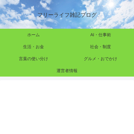
フリーライフ雑記ブログ
ホーム
AI・仕事術
生活・お金
社会・制度
言葉の使い分け
グルメ・おでかけ
運営者情報