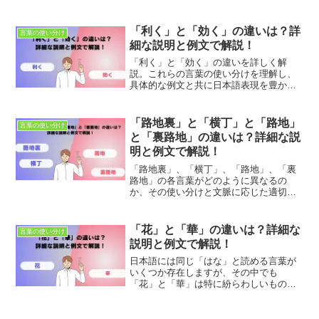
を豊かにしましょう。適切な使用法とニ
ュアンスの違いを学び、正確なコミュニ
ケーションを目指します。
「利く」と「効く」の違いは？詳
言葉の使い分け
細な説明と例文で解説！
「利く」と「効く」の違いを詳しく解
説。これらの言葉の使い分けを理解し、
具体的な例文と共に日本語表現を豊かに
しましょう。適切な使用法とニュアンス
の違いを学び、正確なコミュニケーショ
ンを目指します。
「路地裏」と「横丁」と「路地」
言葉の使い分け
と「裏路地」の違いは？詳細な説
明と例文で解説！
「路地裏」、「横丁」、「路地」、「裏
路地」の各言葉がどのように異なるの
か、その使い分けと文脈に応じた適切な
使用法を解説します。これらの言葉は日
本の都市風景を表現する際によく使わ
れ、それぞれが独自のニュアンスを持っ
「花」と「華」の違いは？詳細な
言葉の使い分け
ています。この記事を通じて、似ている
説明と例文で解説！
ようで微妙に異なるこれらの言葉の意味
と用途を学び、より豊かな日本語表現を
日本語には同じ「はな」と読める言葉が
目指しましょう。
いくつか存在しますが、その中でも
「花」と「華」は特に紛らわしいものの
一つです。どちらも美しさや華やかさを
表す言葉ですが、使われる場面やニュア
ンスには微妙な違いがあります。本記事