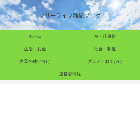
フリーライフ雑記ブログ
ホーム
AI・仕事術
生活・お金
社会・制度
言葉の使い分け
グルメ・おでかけ
運営者情報