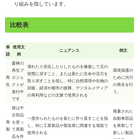
り組みを指しています。
比較表
単
使用文
ニュアンス
例文
語
例
森林の
壊れたり劣化したりしたものを修復して元の
再生プ
環境保護の
状態に戻すこと、または新たに生命や活力を
再
ロジェ
ために河川
取り戻すことを指し、特に自然環境や生物の
生
クトが
の再生を行
回復、経済や都市の復興、デジタルメディア
進行中
う。
の再利用などの文脈で使用される
です
彼は中
廃棄された
古部品
一度作られたものを新たに作り直すことを指
自動車部品
再
を使っ
し、特に工業製品や製造業に関連する場面で
を再製して
製
て再製
使用される
新しい製品
品を作