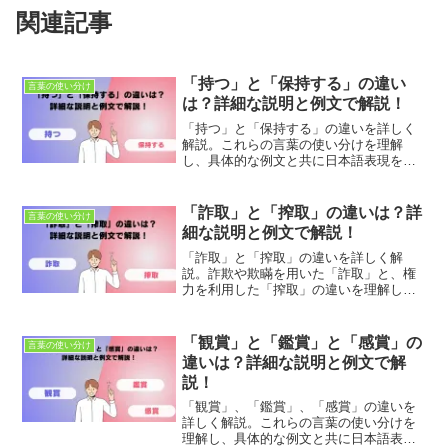
関連記事
「持つ」と「保持する」の違い
言葉の使い分け
は？詳細な説明と例文で解説！
「持つ」と「保持する」の違いを詳しく
解説。これらの言葉の使い分けを理解
し、具体的な例文と共に日本語表現を豊
かにしましょう。適切な使用法とニュア
ンスの違いを学び、正確なコミュニケー
ションを目指します。
「詐取」と「搾取」の違いは？詳
言葉の使い分け
細な説明と例文で解説！
「詐取」と「搾取」の違いを詳しく解
説。詐欺や欺瞞を用いた「詐取」と、権
力を利用した「搾取」の違いを理解し、
法律や社会問題に関連する話題を正確に
表現しましょう。具体的な例文で使い分
けを学び、表現力を向上させましょう。
「観賞」と「鑑賞」と「感賞」の
言葉の使い分け
違いは？詳細な説明と例文で解
説！
「観賞」、「鑑賞」、「感賞」の違いを
詳しく解説。これらの言葉の使い分けを
理解し、具体的な例文と共に日本語表現