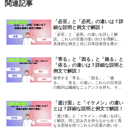
関連記事
「必至」と「必死」の違いは？詳
言葉の使い分け
細な説明と例文で解説！
「必至」と「必死」の違いを詳しく解
説。これらの言葉の使い分けを理解し、
具体的な例文と共に日本語表現を豊かに
しましょう。適切な使用法とニュアンス
の違いを学び、正確なコミュニケーショ
ンを目指します。
「寄る」と「因る」と「拠る」と
言葉の使い分け
「依る」の違いは？詳細な説明と
例文で解説！
探求する「寄る」、「因る」、「拠
る」、「依る」の違い。これらの日本語
の動詞は繊細なニュアンスを持ち、それ
ぞれ異なる文脈で使われます。この記事
では、これらの動詞の意味の違いと正し
い使い方を明確に説明し、適切な文脈で
「逝け面」と「イケメン」の違い
言葉の使い分け
の使用例を提供します。日本語学習者や
とは？詳細な説明と例文で解説！
ネイティブスピーカーも、これらの表現
を理解し、効果的に使い分けるためのガ
「逝け面」と「イケメン」の違いを詳し
イドとして役立てましょう。
く解説。同じ読み方を持ちながら全く異
なる意味を持つこれらの言葉の使い分け
を学び、誤解を避けた適切なコミュニケ