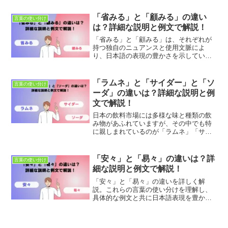
ーションを目指しましょう。
「省みる」と「顧みる」の違い
言葉の使い分け
は？詳細な説明と例文で解説！
「省みる」と「顧みる」は、それぞれが
持つ独自のニュアンスと使用文脈によ
り、日本語の表現の豊かさを示していま
す。これらの言葉を活用し、自身の表現
力を豊かにしましょう。
「ラムネ」と「サイダー」と「ソ
言葉の使い分け
ーダ」の違いは？詳細な説明と例
文で解説！
日本の飲料市場には多様な味と種類の飲
み物があふれていますが、その中でも特
に親しまれているのが「ラムネ」「サイ
ダー」「ソーダ」です。これらはすべて
炭酸飲料として知られ、暑い夏の日にぴ
ったりのリフレッシュメントを提供して
「安々」と「易々」の違いは？詳
言葉の使い分け
くれます。しかし、これら...
細な説明と例文で解説！
「安々」と「易々」の違いを詳しく解
説。これらの言葉の使い分けを理解し、
具体的な例文と共に日本語表現を豊かに
しましょう。適切な使用法とニュアンス
の違いを学び、正確なコミュニケーショ
ンを目指します。