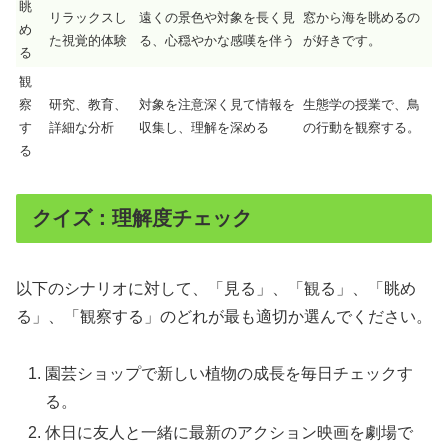
眺
リラックスし
遠くの景色や対象を長く見
窓から海を眺めるの
め
た視覚的体験
る、心穏やかな感嘆を伴う
が好きです。
る
観
察
研究、教育、
対象を注意深く見て情報を
生態学の授業で、鳥
す
詳細な分析
収集し、理解を深める
の行動を観察する。
る
クイズ：理解度チェック
以下のシナリオに対して、「見る」、「観る」、「眺め
る」、「観察する」のどれが最も適切か選んでください。
園芸ショップで新しい植物の成長を毎日チェックす
る。
休日に友人と一緒に最新のアクション映画を劇場で