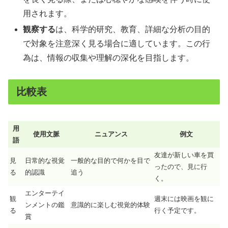
用されます。
観察する
は、科学的研究、教育、詳細な分析の目的
で対象を注意深く見る場合に適しています。この行
為は、情報の収集や理解の深化を目指します。
比較表
用
使用文脈
ニュアンス
例文
語
友達が新しい車を買
見
日常的な視覚
一般的な目的で何かを目で
ったので、見に行
る
的認識
追う
く。
エンターテイ
観
週末には映画を観に
ンメントの鑑
意識的に楽しむ視覚的体験
る
行く予定です。
賞