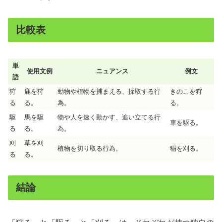
比較表
単
使用文例
ニュアンス
例文
語
狩
鹿を狩
動物や植物を捕まえる、採取する行
きのこを狩
る
る。
為。
る。
駆
馬を駆
物や人を速く動かす、追い立てる行
車を駆る。
る
る。
為。
刈
草を刈
植物を切り取る行為。
稲を刈る。
る
る。
結論