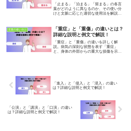
「止まる」「泊まる」「留まる」の各言
葉がどのように異なるのか、その使い分
けと文脈に応じた適切な使用法を解説し
ます。これらの動詞は状況によって異な
る意味を持ち、「止まる」は動きを停止
すること、「泊まる」はある場所に宿泊
「重症」と「重傷」の違いとは？
言葉の使い分け
すること、「留まる」はある状態や位置
詳細な説明と例文で解説！
にとどまることを指します。この記事を
通じて、これらの言葉の意味と使い方を
「重症」と「重傷」の違いを詳しく解
学び、日常会話や書き言葉での表現力を
説。病気の深刻な状態を表す「重症」
高めましょう。
と、身体の外部からの重大な損傷を示す
「重傷」の違いを理解し、正しい使い分
け方を学びましょう。具体的な例文で日
本語表現力を向上させます。
「進入」と「侵入」と「浸入」の違い
は？詳細な説明と例文で解説！
「公演」と「講演」と「口演」の違い
は？詳細な説明と例文で解説！