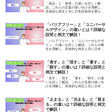
「振込」と「振替」の違いを詳しく解
説。これらの言葉の使い分けを理解し、
具体的な例文と共に日本語表現を豊かに
しましょう。適切な使用法とニュアンス
の違いを学び、正確な金融取引を目指し
ます。
「バリアフリー」と「ユニバーサ
言葉の使い分け
ルデザイン」の違いとは？詳細な
説明と例文で解説！
「バリアフリー」と「ユニバーサルデザ
イン」の違いを詳しく解説。これらの概
念を理解し、具体的な例文と共に日本語
表現を豊かにしましょう。適切な使用法
とニュアンスの違いを学び、すべての人
にとって使いやすい環境作りを目指しま
「表す」と「現す」と「著す」と
言葉の使い分け
す。
「顕す」の違いは？詳細な説明と
例文で解説！
「表す」「現す」「著す」「顕す」の違
いを詳しく解説。これらの言葉の使い分
けを理解し、具体的な例文と共に日本語
表現を豊かにしましょう。適切な使用法
とニュアンスの違いを学び、正確なコミ
ュニケーションを目指します。
「止まる」と「泊まる」と「留ま
言葉の使い分け
る」の違いは？詳細な説明と例文
で解説！