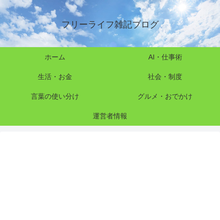
フリーライフ雑記ブログ
ホーム
AI・仕事術
生活・お金
社会・制度
言葉の使い分け
グルメ・おでかけ
運営者情報