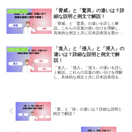
学び、正確なコミュニケーションを目指
します。
「脅威」と「驚異」の違いは？詳
言葉の使い分け
細な説明と例文で解説！
「脅威」と「驚異」の違いを詳しく解
説。これらの言葉の使い分けを理解し、
具体的な例文と共に日本語表現を豊かに
しましょう。適切な使用法とニュアンス
の違いを学び、正確なコミュニケーショ
ンを目指します。
「進入」と「侵入」と「浸入」の
言葉の使い分け
違いは？詳細な説明と例文で解
説！
「進入」「侵入」「浸入」の違いを詳し
く解説。これらの言葉の使い分けを理解
し、具体的な例文と共に日本語表現を豊
かにしましょう。適切な使用法とニュア
ンスの違いを学び、正確なコミュニケー
ションを目指します。
「業」と「技」の違いは？詳細な説明と
例文で解説！