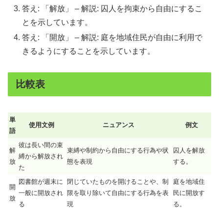
答え: 「解放」 – 解説: 囚人を拘束から自由にするこ
とを示しています。
答え: 「開放」 – 解説: 庭を地域住民が自由に利用で
きるようにすることを示しています。
比較表
単
使用文例
ニュアンス
例文
語
彼は長い間の束
解
束縛や制約から自由にする行為や状
囚人を解放
縛から解放され
放
態を表現
する。
た
図書館が週末に
閉じていたものを開けることや、制
庭を地域住
開
一般に開放され
限を取り除いて自由にする行為を表
民に開放す
放
る
現
る。