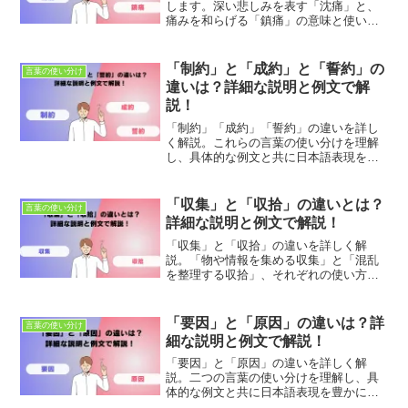
します。深い悲しみを表す「沈痛」と、
痛みを和らげる「鎮痛」の意味と使い方
を理解し、混同しやすいこれらの言葉を
正しく使い分けましょう。例文やクイズ
で理解を深め、コミュニケーション力を
「制約」と「成約」と「誓約」の
言葉の使い分け
向上させましょう。
違いは？詳細な説明と例文で解
説！
「制約」「成約」「誓約」の違いを詳し
く解説。これらの言葉の使い分けを理解
し、具体的な例文と共に日本語表現を豊
かにしましょう。適切な使用法とニュア
ンスの違いを学び、正確なコミュニケー
ションを目指します。
「収集」と「収拾」の違いとは？
言葉の使い分け
詳細な説明と例文で解説！
「収集」と「収拾」の違いを詳しく解
説。「物や情報を集める収集」と「混乱
を整理する収拾」、それぞれの使い方と
適切な使い分け方を学びましょう。例文
を交えて、理解を深めてください。
「要因」と「原因」の違いは？詳
言葉の使い分け
細な説明と例文で解説！
「要因」と「原因」の違いを詳しく解
説。二つの言葉の使い分けを理解し、具
体的な例文と共に日本語表現を豊かにし
ましょう。適切な使用法とニュアンスを