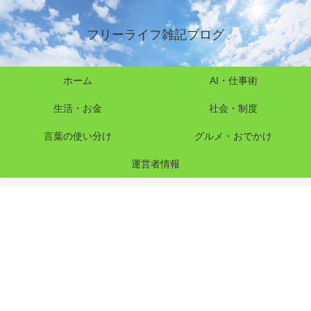
フリーライフ雑記ブログ
ホーム
AI・仕事術
生活・お金
社会・制度
言葉の使い分け
グルメ・おでかけ
運営者情報