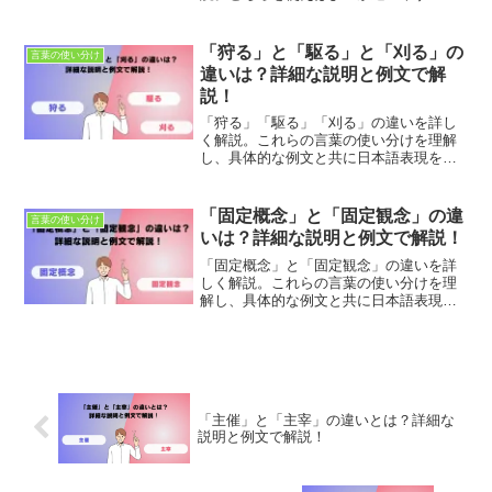
面を表で整理し、例文とクイズでわかり
やすく紹介します。
「狩る」と「駆る」と「刈る」の
言葉の使い分け
違いは？詳細な説明と例文で解
説！
「狩る」「駆る」「刈る」の違いを詳し
く解説。これらの言葉の使い分けを理解
し、具体的な例文と共に日本語表現を豊
かにしましょう。適切な使用法とニュア
ンスの違いを学び、正確なコミュニケー
ションを目指します。
「固定概念」と「固定観念」の違
言葉の使い分け
いは？詳細な説明と例文で解説！
「固定概念」と「固定観念」の違いを詳
しく解説。これらの言葉の使い分けを理
解し、具体的な例文と共に日本語表現を
豊かにしましょう。適切な使用法とニュ
アンスの違いを学び、正確なコミュニケ
ーションを目指します。
「主催」と「主宰」の違いとは？詳細な
説明と例文で解説！