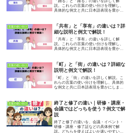
「踊る」と「躍る」の違いを詳しく解
説。これらの言葉の使い分けを理解し、
具体的な例文と共に日本語表現を豊かに
しましょう。適切な使用法とニュアンス
の違いを学び、正確なコミュニケーショ
ンを目指します。
「共有」と「享有」の違いは？詳
言葉の使い分け
細な説明と例文で解説！
「共有」と「享有」の違いを詳しく解
説。これらの言葉の使い分けを理解し、
具体的な例文と共に日本語表現を豊かに
しましょう。適切な使用法とニュアンス
の違いを学び、正確なコミュニケーショ
ンを目指します。
「町」と「街」の違いは？詳細な
言葉の使い分け
説明と例文で解説！
「町」と「街」の違いを詳しく解説。こ
れらの言葉の使い分けを理解し、具体的
な例文と共に日本語表現を豊かにしまし
ょう。適切な使用法とニュアンスの違い
を学び、正確なコミュニケーションを目
指します。
終了と修了の違い｜研修・講座・
言葉の使い分け
会議ではどっちを使う？例文で解
説
終了と修了の違いを、会議・イベント・
研修・講座・修了証などの具体例で解
説。どちらを使えばよいか迷いやすい場