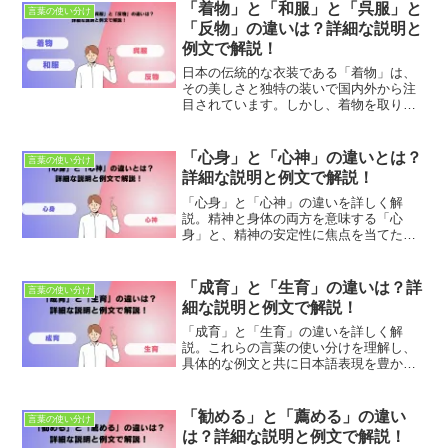
ンを目指します。
「着物」と「和服」と「呉服」と
言葉の使い分け
「反物」の違いは？詳細な説明と
例文で解説！
日本の伝統的な衣装である「着物」は、
その美しさと独特の装いで国内外から注
目されています。しかし、着物を取り巻
く用語、特に「和服」、「呉服」、「反
物」といった言葉について、その違いを
正確に理解している人は案外少ないもの
「心身」と「心神」の違いとは？
言葉の使い分け
です。これらの言葉は日常...
詳細な説明と例文で解説！
「心身」と「心神」の違いを詳しく解
説。精神と身体の両方を意味する「心
身」と、精神の安定性に焦点を当てた
「心神」の違いを理解し、適切な使い分
け方を学びましょう。
「成育」と「生育」の違いは？詳
言葉の使い分け
細な説明と例文で解説！
「成育」と「生育」の違いを詳しく解
説。これらの言葉の使い分けを理解し、
具体的な例文と共に日本語表現を豊かに
しましょう。適切な使用法とニュアンス
の違いを学び、正確なコミュニケーショ
ンを目指します。
「勧める」と「薦める」の違い
言葉の使い分け
は？詳細な説明と例文で解説！