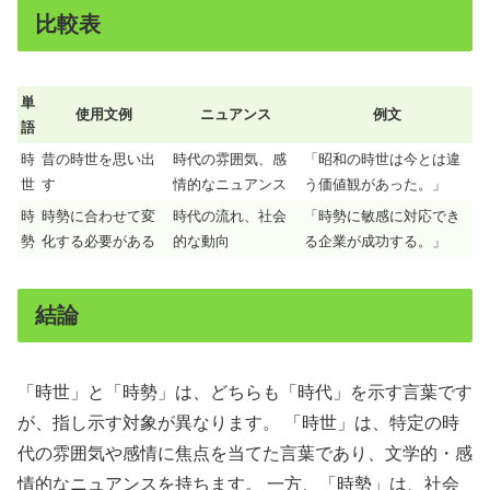
比較表
単
使用文例
ニュアンス
例文
語
時
昔の時世を思い出
時代の雰囲気、感
「昭和の時世は今とは違
世
す
情的なニュアンス
う価値観があった。」
時
時勢に合わせて変
時代の流れ、社会
「時勢に敏感に対応でき
勢
化する必要がある
的な動向
る企業が成功する。」
結論
「時世」と「時勢」は、どちらも「時代」を示す言葉です
が、指し示す対象が異なります。 「時世」は、特定の時
代の雰囲気や感情に焦点を当てた言葉であり、文学的・感
情的なニュアンスを持ちます。 一方、「時勢」は、社会