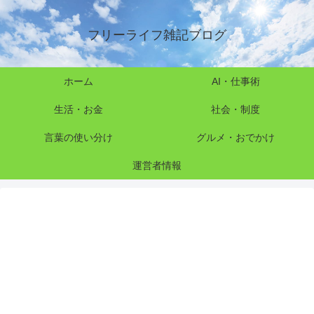
フリーライフ雑記ブログ
ホーム
AI・仕事術
生活・お金
社会・制度
言葉の使い分け
グルメ・おでかけ
運営者情報