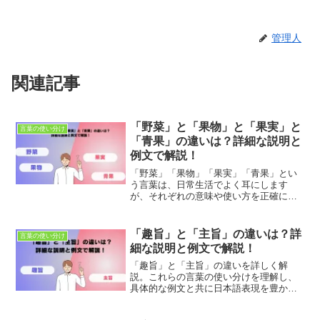
管理人
関連記事
「野菜」と「果物」と「果実」と
言葉の使い分け
「青果」の違いは？詳細な説明と
例文で解説！
「野菜」「果物」「果実」「青果」とい
う言葉は、日常生活でよく耳にします
が、それぞれの意味や使い方を正確に理
解している人は少ないかもしれません。
これらの言葉には異なる意味や使い方の
微妙な違いがあり、それを理解すること
「趣旨」と「主旨」の違いは？詳
言葉の使い分け
で食材についての理解を深め...
細な説明と例文で解説！
「趣旨」と「主旨」の違いを詳しく解
説。これらの言葉の使い分けを理解し、
具体的な例文と共に日本語表現を豊かに
しましょう。適切な使用法とニュアンス
の違いを学び、正確なコミュニケーショ