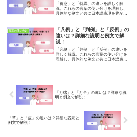
「得意」と「特異」の違いを詳しく解
説。これらの言葉の使い分けを理解し、
具体的な例文と共に日本語表現を豊かに
しましょう。適切な使用法とニュアンス
の違いを学び、正確なコミュニケーショ
ンを目指します。
「凡例」と「判例」と「反例」の
言葉の使い分け
違いは？詳細な説明と例文で解
説！
「凡例」と「判例」と「反例」の違いを
詳しく解説。これらの言葉の使い分けを
理解し、具体的な例文と共に日本語表現
を豊かにしましょう。適切な使用法とニ
ュアンスの違いを学び、正確なコミュニ
ケーションを目指します。
「万端」と「万全」の違いは？詳細な説
明と例文で解説！
「革」と「皮」の違いは？詳細な説明と
例文で解説！