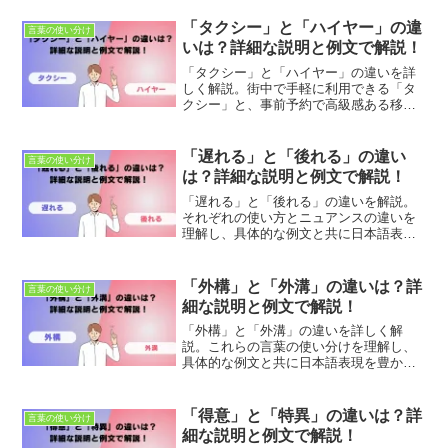
の違いを学び、正確なコミュニケーショ
ンを目指します。
「タクシー」と「ハイヤー」の違
言葉の使い分け
いは？詳細な説明と例文で解説！
「タクシー」と「ハイヤー」の違いを詳
しく解説。街中で手軽に利用できる「タ
クシー」と、事前予約で高級感ある移動
を提供する「ハイヤー」の特徴を理解
し、シーンに応じた適切な移動手段を選
ぶ方法を学びましょう。具体的な例文で
「遅れる」と「後れる」の違い
言葉の使い分け
その違いをしっかり把握しましょう。
は？詳細な説明と例文で解説！
「遅れる」と「後れる」の違いを解説。
それぞれの使い方とニュアンスの違いを
理解し、具体的な例文と共に日本語表現
を豊かにしましょう。適切な使い分けを
学び、より正確なコミュニケーションを
目指します。
「外構」と「外溝」の違いは？詳
言葉の使い分け
細な説明と例文で解説！
「外構」と「外溝」の違いを詳しく解
説。これらの言葉の使い分けを理解し、
具体的な例文と共に日本語表現を豊かに
しましょう。適切な使用法とニュアンス
の違いを学び、正確なコミュニケーショ
ンを目指します。
「得意」と「特異」の違いは？詳
言葉の使い分け
細な説明と例文で解説！