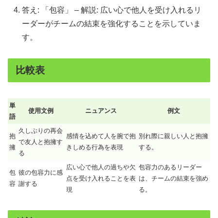
答え: 「包容」 – 解説: 広い心で他人を受け入れるリ
ーダーがチームの結束を強化することを示していま
す。
比較表
単
使用文例
ニュアンス
例文
語
久しぶりの再会
抱
感情を込めて人を腕で抱
別れ際に親しい人と抱擁
で友人と抱擁す
擁
きしめる行為を表現
する。
る
広い心で他人の過ちや欠
包容力のあるリーダー
包
彼の包容力に感
点を受け入れることを表
は、チームの結束を強め
容
謝する
現
る。