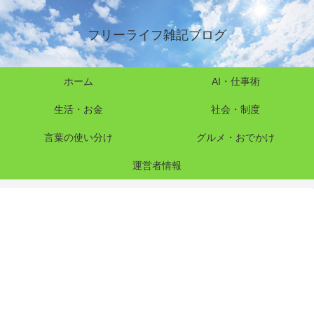
フリーライフ雑記ブログ
ホーム
AI・仕事術
生活・お金
社会・制度
言葉の使い分け
グルメ・おでかけ
運営者情報