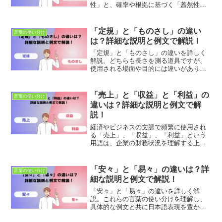
性」と、確率や根拠に基づく「蓋然性」
の違いと適切な使い方を学びましょう。
例文を通じて日本語表現を豊かにし、正
確なコミュニケーションを目指します。
「定規」と「ものさし」の違い
言葉の使い分け
は？詳細な説明と例文で解説！
「定規」と「ものさし」の違いを詳しく
解説。どちらも長さを測る道具ですが、
使用される場面や目的には違いがありま
す。この記事でそれぞれの使い方を理解
し、具体的な例文を通じて日本語表現を
豊かにしましょう。
「売上」と「収益」と「利益」の
言葉の使い分け
違いは？詳細な説明と例文で解
説！
経済やビジネスの文脈で頻繁に使用され
る「売上」、「収益」、「利益」という
用語は、企業の財務状況を理解する上で
重要ですが、これらはしばしば混同され
がちです。これらの用語はそれぞれ異な
る意味を持ち、企業の経済活動を測定す
「安々」と「易々」の違いは？詳
言葉の使い分け
る異なる側面を指します。...
細な説明と例文で解説！
「安々」と「易々」の違いを詳しく解
説。これらの言葉の使い分けを理解し、
具体的な例文と共に日本語表現を豊かに
しましょう。適切な使用法とニュアンス