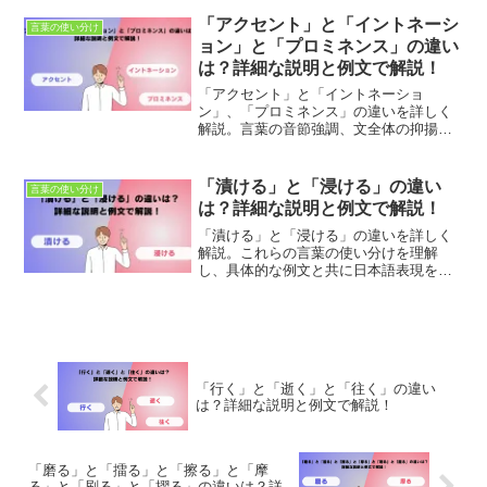
の違いを学び、正確なコミュニケーショ
ンを目指します。
「アクセント」と「イントネーシ
言葉の使い分け
ョン」と「プロミネンス」の違い
は？詳細な説明と例文で解説！
「アクセント」と「イントネーショ
ン」、「プロミネンス」の違いを詳しく
解説。言葉の音節強調、文全体の抑揚、
特定の単語やフレーズの強調の違いを理
解し、自然で効果的なコミュニケーショ
ンを実現するためのガイドです。具体的
「漬ける」と「浸ける」の違い
言葉の使い分け
な例文を通じて、それぞれの用語の使い
は？詳細な説明と例文で解説！
分けを学びましょう。
「漬ける」と「浸ける」の違いを詳しく
解説。これらの言葉の使い分けを理解
し、具体的な例文と共に日本語表現を豊
かにしましょう。適切な使用法とニュア
ンスの違いを学び、正確なコミュニケー
ションを目指します。
「行く」と「逝く」と「往く」の違い
は？詳細な説明と例文で解説！
「磨る」と「擂る」と「擦る」と「摩
る」と「刷る」と「摺る」の違いは？詳