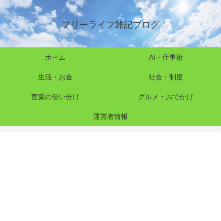
フリーライフ雑記ブログ
ホーム
AI・仕事術
生活・お金
社会・制度
言葉の使い分け
グルメ・おでかけ
運営者情報