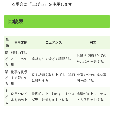
る場合に「上げる」を使用します。
比較表
単
使用文例
ニュアンス
例文
語
揚
料理の手法
お祭りで揚げたての
げ
としての使
食材を油で揚げる調理方法
たこ焼きを揚げる。
る
用
挙
物事を例示
例や話題を取り上げる、詳細
会議で今年の成功事
げ
する際に使
に説明する
例を挙げる。
る
用
上
位置やレベ
物理的に上に動かす、または
成績が向上し、テス
げ
ルを高める
状態・評価を向上させる
トの点数を上げる。
る