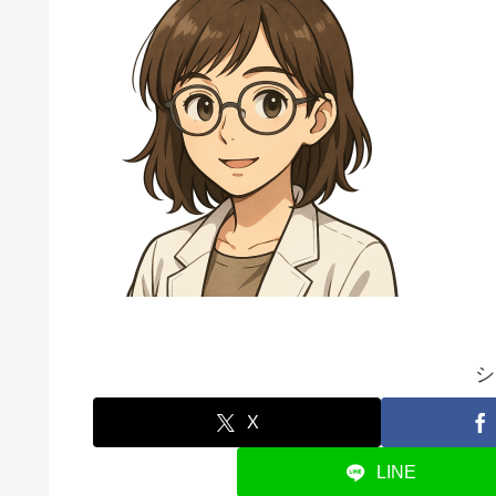
シ
X
LINE